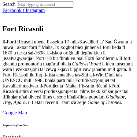
Search
Facebook-f
Instagram
Fort Ricasoli
Il-Forti Ricasoli nbena fis-seklu 17 mill-Kavallieri ta’ San Ġwann u
huwa l-akbar forti f’Malta. Ix-xogħol biex jinbena l-forti beda fl-
1670 u tlesta sal-1698. L-iskop oriġinali tiegħu kien li
jissalvagwardja l-Port il-Kbir flimkien mal-Forti Sant’Iermu. Il-forti
għandu promontorju magħruf bħala
Gallows’ Point
li kien imsemmi
wara l-eżekuzzjoni ta’ żewġ skjavi li ppruvaw jaħarbu mill-gżira. Il-
Forti Ricasoli ilu fuq il-lista tentattiva tas-Siti tal-Wirt Dinji tal-
UNESCO mill-1998, bħala parti mill-Fortifikazzjonijiet tal-
Kavallieri madwar il-Portijiet ta’ Malta. Fis-snin riċenti l-Forti
Ricasoli attira diversi produzzjonijiet tal-films hekk kif sar post tal-
iffilmjar għal diversi films u serje bħall-films popolari
Gladiator
,
Troy
,
Agora
, u l-aktar reċenti l-famuża serje
Game of Thrones
.
Google Map
Aqsam l-għarfien