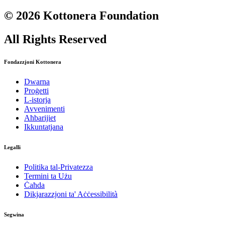
© 2026 Kottonera Foundation
All Rights Reserved
Fondazzjoni Kottonera
Dwarna
Proġetti
L-istorja
Avvenimenti
Aħbarijiet
Ikkuntatjana
Legalli
Politika tal-Privatezza
Termini ta Użu​
Ċaħda
Dikjarazzjoni ta' Aċċessibilità
Segwina