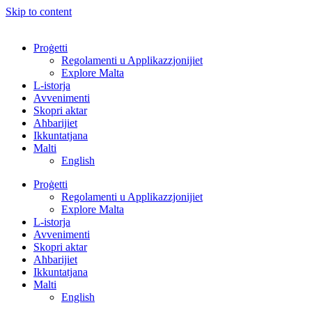
Skip to content
Proġetti
Regolamenti u Applikazzjonijiet
Explore Malta
L-istorja
Avvenimenti
Skopri aktar
Aħbarijiet
Ikkuntatjana
Malti
English
Proġetti
Regolamenti u Applikazzjonijiet
Explore Malta
L-istorja
Avvenimenti
Skopri aktar
Aħbarijiet
Ikkuntatjana
Malti
English