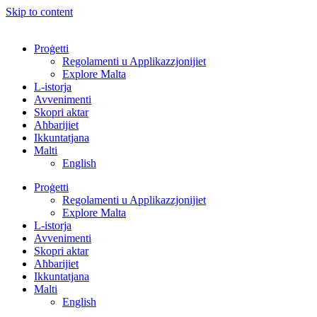
Skip to content
Proġetti
Regolamenti u Applikazzjonijiet
Explore Malta
L-istorja
Avvenimenti
Skopri aktar
Aħbarijiet
Ikkuntatjana
Malti
English
Proġetti
Regolamenti u Applikazzjonijiet
Explore Malta
L-istorja
Avvenimenti
Skopri aktar
Aħbarijiet
Ikkuntatjana
Malti
English