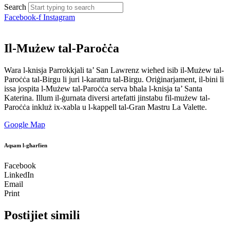
Search
Facebook-f
Instagram
Il-Mużew tal-Paroċċa
Wara l-knisja Parrokkjali ta’ San Lawrenz wieħed isib il-Mużew tal-
Paroċċa tal-Birgu li juri l-karattru tal-Birgu. Oriġinarjament, il-bini li
issa jospita l-Mużew tal-Paroċċa serva bħala l-knisja ta’ Santa
Katerina. Illum il-ġurnata diversi artefatti jinstabu fil-mużew tal-
Paroċċa inkluż ix-xabla u l-kappell tal-Gran Mastru La Valette.
Google Map
Aqsam l-għarfien
Facebook
LinkedIn
Email
Print
Postijiet simili